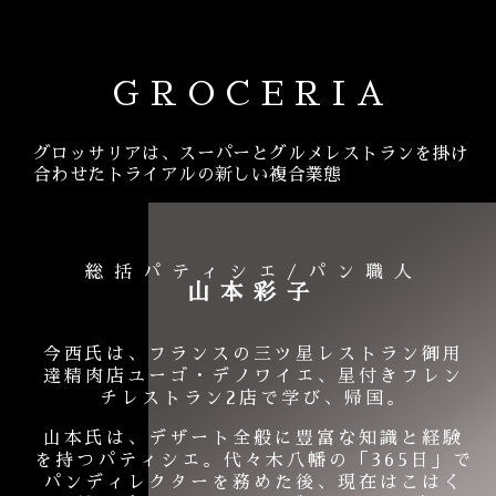
GROCERIA
グロッサリアは、スーパーとグルメレストランを掛け
合わせたトライアルの新しい複合業態
総括パティシエ/パン職人
山本彩子
今西氏は、フランスの三ツ星レストラン御用
達精肉店ユーゴ・デノワイエ、星付きフレン
チレストラン2店で学び、帰国。
山本氏は、デザート全般に豊富な知識と経験
を持つパティシエ。代々木八幡の「365日」で
パンディレクターを務めた後、現在はこはく