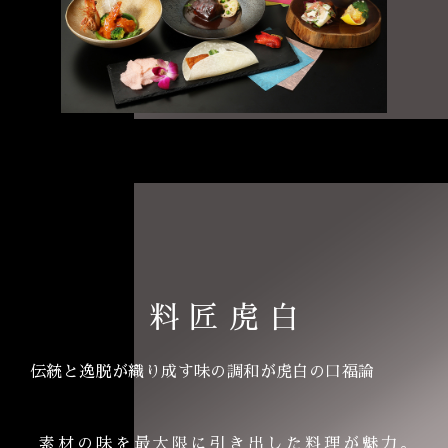
料匠虎白
伝統と逸脱が織り成す味の調和が虎白の口福論
素材の味を最大限に引き出した料理が魅力。