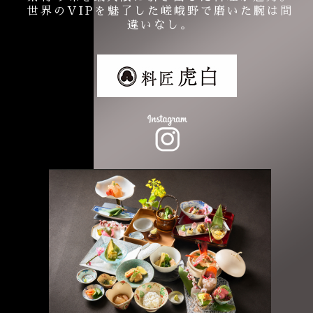
世界のVIPを魅了した嵯峨野で磨いた腕は間
違いなし。